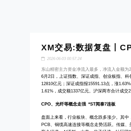
XM交易:数据复盘丨C
2026-06-03 00:57:24
东山精密主力资金净流入最多，净流入金额为2
6月2日，上证指数、深证成指、创业板指、科创
12810亿元；深证成指报15591.13点，涨1.63
1.61%，成交额1337亿元。沪深两市合计成交2
CPO、光纤等概念走强 *ST闻泰7连板
盘面上来看，行业板块、概念跌多涨少。其中
PCB、铜缆高速连接等概念走势活跃。传媒