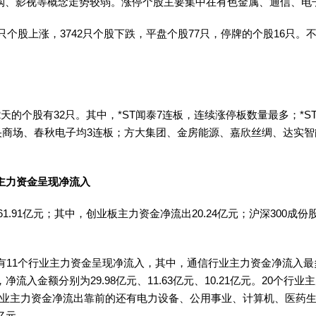
团购、影视等概念走势较弱。涨停个股主要集中在有色金属、通信、电
只个股上涨，3742只个股下跌，平盘个股77只，停牌的个股16只。
的个股有32只。其中，*ST闻泰7连板，连续涨停板数量最多；*ST
中、中央商场、春秋电子均3连板；方大集团、金房能源、嘉欣丝绸、达
业主力资金呈现净流入
1.91亿元；其中，创业板主力资金净流出20.24亿元；沪深300成份
有11个行业主力资金呈现净流入，其中，通信行业主力资金净流入最多
入金额分别为29.98亿元、11.63亿元、10.21亿元。20个
行业主力资金净流出靠前的还有电力设备、公用事业、计算机、医药生物
1亿元。